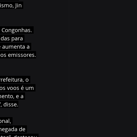
ismo, Jin 
e Congonhas. 
idas para 
de aumenta a 
dos emissores.
efeitura, o 
vos voos é um 
ento, e a 
 disse.
nal, 
chegada de 