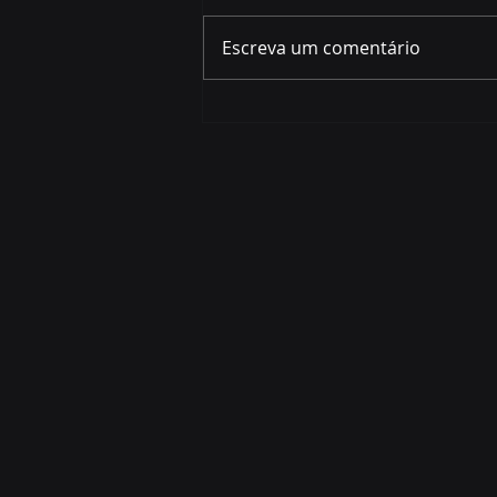
Escreva um comentário
Prefeito quer que Festival
da Palavra siga o caminho
de sucesso dos grandes
eventos de Curitiba