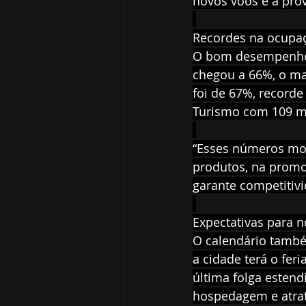
novos voos é a pro
Recordes na ocupaç
O bom desempenho 
chegou a 66%, o ma
foi de 67%, recorde
Turismo com 109 m
“Esses números most
produtos, na promoç
garante competitivi
Expectativas para 
O calendário també
a cidade terá o fer
última folga estend
hospedagem e atrat