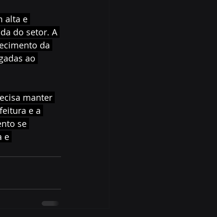
 alta e 
da do setor. A 
lecimento da 
gadas ao 
recisa manter 
eitura e a 
nto se 
 e 