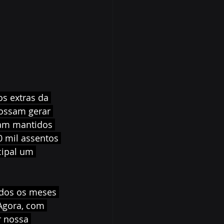
s extras da 
ossam gerar 
jam mantidos 
0 mil assentos 
cipal um 
dos os meses 
Agora, com 
 nossa 