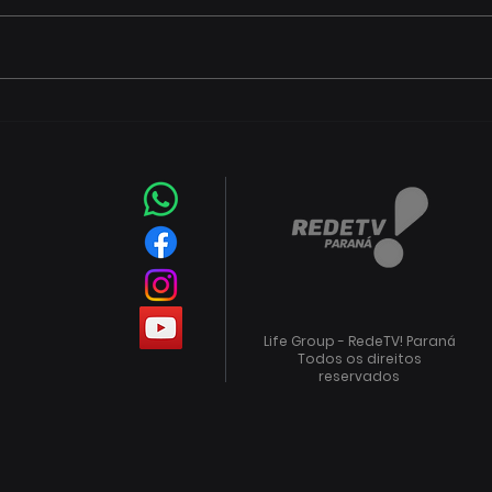
Prefeitura abre plantões
Com
para tirar dúvidas sobre
(7) 
incentivos fiscais de R$ 133
Futs
milhões
de q
Life Group - RedeTV! Paraná
Todos os direitos
reservados