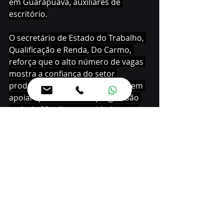
em Guarapuava, auxiliares de 
escritório.
O secretário de Estado do Trabalho, 
Qualificação e Renda, Do Carmo, 
reforça que o alto número de vagas 
mostra a confiança do setor 
produtivo e o esforço da gestão em 
apoiar quem busca emprego. "São 
mais de 23 mil oportunidades que 
mostram a força da economia 
paranaense. Mas nosso papel não é 
só divulgar vagas, é garantir que o 
trabalhador esteja preparado para 
conquistá-las. Por isso, temos 
investido cada vez mais em 
qualificação profissional aliada à 
intermediação. Com esse tripé – 
emprego, capacitação e acolhimento 