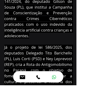
141/2024, do deputado Gilson de 
Souza (PL), que institui a Campanha 
de Conscientização e Prevenção 
contra Crimes Cibernéticos 
praticados com o uso indevido da 
inteligência artificial contra crianças e 
adolescentes.
Já o projeto de lei 586/2025, dos 
deputados Delegado Tito Barichello 
(PL), Luis Corti (PSD) e Ney Leprevost 
(REP), cria a Rota do Antigomobilismo 
no Paraná, com o objetivo de 
fomentar o turismo, valorizar a 
cultura e preservar a história dos 
veículos clássicos com mais de 30 
anos de fabricação.
O projeto de lei 870/2025, do 