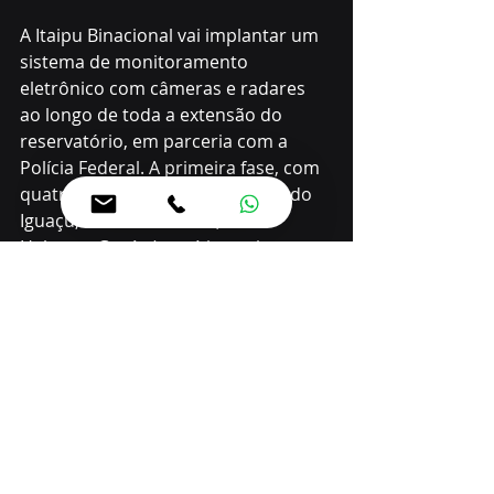
A Itaipu Binacional vai implantar um 
sistema de monitoramento 
eletrônico com câmeras e radares 
ao longo de toda a extensão do 
reservatório, em parceria com a 
Polícia Federal. A primeira fase, com 
quatro pontos estratégicos (Foz do 
Iguaçu, Santa Terezinha, Santa 
Helena e Guaíra), terá investimento 
inicial de R$ 30 milhões, dentro de 
um pacote de R$ 170 milhões 
destinados à inteligência e 
segurança na fronteira. O objetivo é 
reforçar a vigilância, emitir alertas 
sobre queimadas e ameaças, e 
compartilhar dados com órgãos de 
fiscalização.