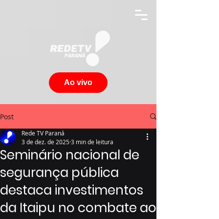
Ao vivo
Post
Rede TV Paraná
3 de dez. de 2025
3 min de leitura
Seminário nacional de
segurança pública
destaca investimentos
da Itaipu no combate ao