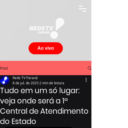
Ao vivo
Post
Rede TV Paraná
8 de jul. de 2025
2 min de leitura
Tudo em um só lugar:
veja onde será a 1ª
Central de Atendimento
do Estado