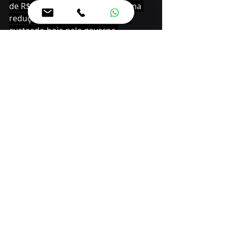
de R$ 27,07 por atendimento, uma 
redução de quase 70% no valor 
custeado hoje pelo governo 
estadual. A economia pode 
ultrapassar os R$ 2 bilhões durante 
a vigência do contrato.
Ouro em Olimpíada Nacional 
de IA, aluno paranaense vai 
representar o Brasil na China
SEGURANÇA 
– A proteção dos dados 
dos cidadãos é uma das prioridades 
do projeto. O contrato exige o 
cumprimento rigoroso da Lei Geral 
de Proteção de Dados (LGPD), com 
uso exclusivo das informações para 
execução dos serviços contratados.