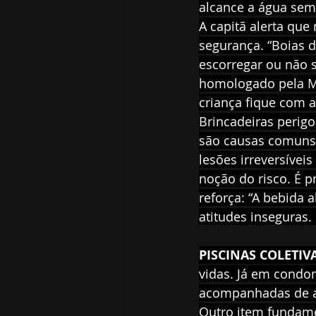
alcance a água sem
A capitã alerta que
segurança. “Boias de
escorregar ou não s
homologado pela Ma
criança fique com a
Brincadeiras perig
são causas comuns 
lesões irreversívei
noção do risco. É pr
reforça: “A bebida
atitudes inseguras.
PISCINAS COLETIV
vidas. Já em condom
acompanhadas de ad
Outro item fundame