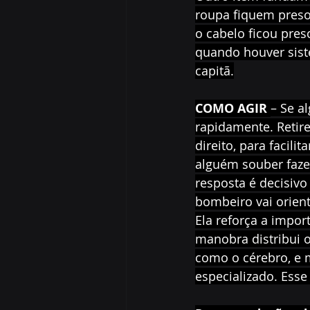
roupa fiquem preso
o cabelo ficou pres
quando houver sist
capitã.
COMO AGIR 
– Se a
rapidamente. Retire
direito, para facili
alguém souber fazer
resposta é decisivo
bombeiro vai orient
Ela reforça a impor
manobra distribui o
como o cérebro, e 
especializado. Esse