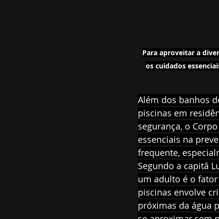
Para aproveitar a div
os cuidados essencia
Além dos banhos de 
piscinas em residên
segurança, o Corpo
essenciais na prev
frequente, especia
Segundo a capitã L
um adulto é o fator
piscinas envolve c
próximas da água 
se aproximar sem pe