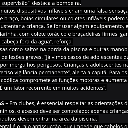
 supervisão”, destaca a bombeira.
 muitos dispositivos infláveis criam uma falsa sensaç
 braço, boias circulares ou coletes infláveis podem vi
ustentar a criança. Se for usar algum equipamento, e
rinha, com colete torácico e braçadeiras firmes, gar
 cabeça fora da água”, reforça.
osas como saltos na borda da piscina e outras manobr
de lesões graves. “Já vimos casos de adolescentes q
s por mergulhos perigosos. Crianças e adolescentes n
eciso vigilância permanente”, alerta a capitã. Para os 
 alcoólica compromete as funções motoras e aumenta 
 É um fator recorrente em muitos acidentes”.
AS
 – Em clubes, é essencial respeitar as orientações 
ínios, o acesso deve ser controlado: apenas criança
ultos devem entrar na área da piscina. 
ntal é o ralo antissucção, que impede que cabelos o