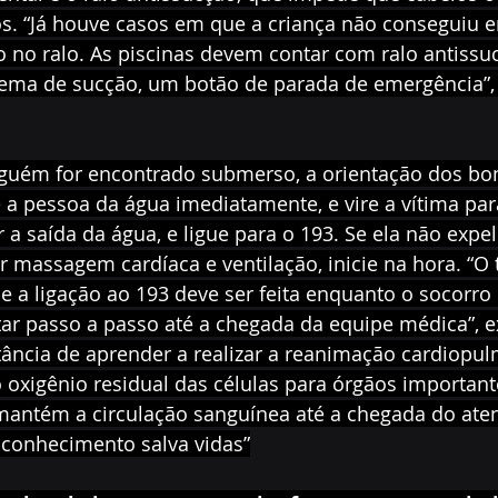
s. “Já houve casos em que a criança não conseguiu 
o no ralo. As piscinas devem contar com ralo antissu
ema de sucção, um botão de parada de emergência”, 
lguém for encontrado submerso, a orientação dos bom
 a pessoa da água imediatamente, e vire a vítima par
tar a saída da água, e ligue para o 193. Se ela não expel
 massagem cardíaca e ventilação, inicie na hora. “O
 e a ligação ao 193 deve ser feita enquanto o socorro 
ar passo a passo até a chegada da equipe médica”, ex
tância de aprender a realizar a reanimação cardiopul
 oxigênio residual das células para órgãos important
mantém a circulação sanguínea até a chegada do ate
 conhecimento salva vidas”