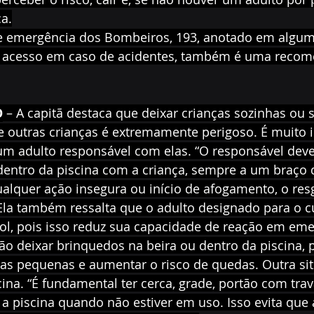
ca.
de emergência dos Bombeiros, 193, anotado em algum
l acesso em caso de acidentes, também é uma reco
O
 – A capitã destaca que deixar crianças sozinhas ou 
e outras crianças é extremamente perigoso. É muito 
m adulto responsável com elas. “O responsável deve
entro da piscina com a criança, sempre a um braço d
alquer ação insegura ou início de afogamento, o resg
 Ela também ressalta que o adulto designado para o 
ol, pois isso reduz sua capacidade de reação em eme
ão deixar brinquedos na beira ou dentro da piscina, p
as pequenas e aumentar o risco de quedas. Outra situ
cina. “É fundamental ter cerca, grade, portão com tra
 a piscina quando não estiver em uso. Isso evita que 