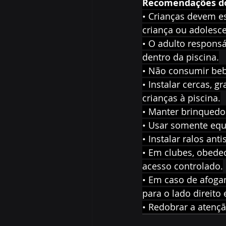
Recomendações do
• Crianças devem e
criança ou adolesce
• O adulto respons
dentro da piscina.
• Não consumir bebi
• Instalar cercas, g
crianças à piscina.
• Manter brinquedos
• Usar somente eq
• Instalar ralos an
• Em clubes, obedec
acesso controlado.
• Em caso de afogam
para o lado direito 
• Redobrar a atençã