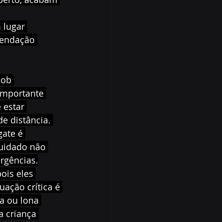
 lugar 
mendação 
sob 
importante 
 estar 
e distância. 
ate é 
cuidado não 
rgências.
ois eles 
ação crítica é 
va ou lona 
a criança 