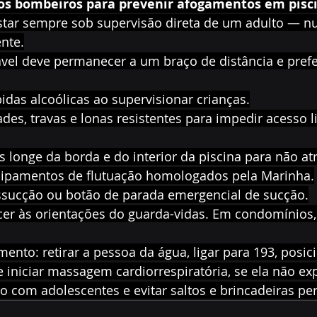
s bombeiros para prevenir afogamentos em pisci
star sempre sob supervisão direta de um adulto — nu
nte.
ável deve permanecer a um braço de distância e pref
das alcoólicas ao supervisionar crianças.
rades, travas e lonas resistentes para impedir acesso l
 longe da borda e do interior da piscina para não atr
uipamentos de flutuação homologados pela Marinha.
tissucção ou botão de parada emergencial de sucção.
er às orientações do guarda-vidas. Em condomínios, 
ento: retirar a pessoa da água, ligar para 193, posici
e iniciar massagem cardiorrespiratória, se ela não exp
o com adolescentes e evitar saltos e brincadeiras pe