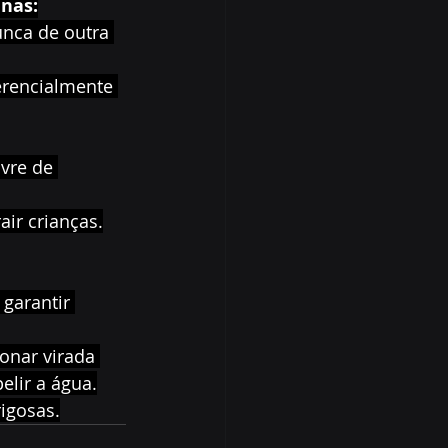
nas:
nca de outra 
erencialmente 
ivre de 
air crianças.
garantir 
onar virada 
elir a água.
rigosas.