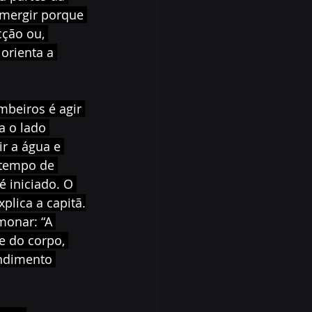
emergir porque 
cção ou, 
orienta a 
beiros é agir 
a o lado 
ir a água e 
 tempo de 
é iniciado. O 
plica a capitã.
monar: “A 
e do corpo, 
ndimento 