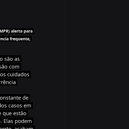
MPR) alerta para 
ncia frequente, 
o são as 
rsão com 
 os cuidados 
rência 
onstante de 
 dos casos em 
 que estão 
. Elas podem 
perto, acabam 