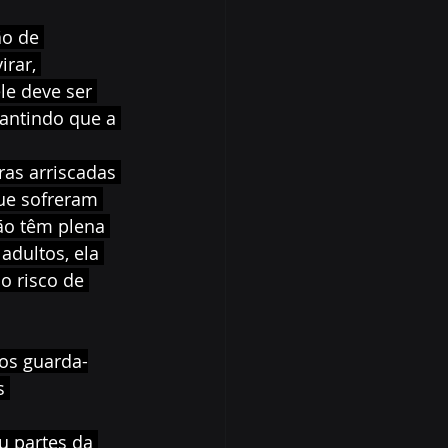
ão de 
rar, 
le deve ser 
antindo que a 
as arriscadas 
ue sofreram 
ão têm plena 
adultos, ela 
o risco de 
dos guarda-
s 
u partes da 