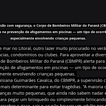
ersão com segurança, o Corpo de Bombeiros Militar do Paraná (CB
is na prevenção de afogamentos em piscinas — um tipo de ocorrê
especialmente envolvendo crianças pequenas.
mar no Litoral, outro lazer muito procurado no verã
cias, condomínios ou clubes. Para aproveitar a dive
 de Bombeiros Militar do Paraná (CBMPR) alerta para
enção de afogamentos em piscinas — um tipo de ocor
lmente envolvendo crianças pequenas. 
uisiana Guimarães Cavalca, do CBMPR, a supervisão c
 mais determinante para evitar tragédias. “A maioria
rianças muito pequenas, que ainda não sabem nadar e
para pegar um brinquedo ou simplesmente brincando
rceber o risco, cair e, se não houver um adulto por 