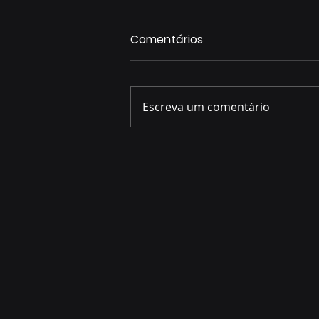
Comentários
Escreva um comentário
Prefeito quer que Festival
da Palavra siga o caminho
de sucesso dos grandes
eventos de Curitiba