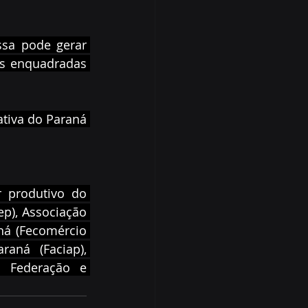
sa pode gerar 
as enquadradas 
tiva do Paraná 
 produtivo do 
p), Associação 
á (Fecomércio 
aná (Faciap), 
 Federação e 