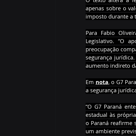
O texto altera a l
apenas sobre o val
imposto durante a t
Para Fabio Olivei
Legislativo. “O 
preocupação compa
segurança jurídica.
aumento indireto d
Em 
nota
, o G7 Par
a segurança jurídic
“O G7 Paraná enten
estadual às própria
o Paraná reafirme 
um ambiente previsí