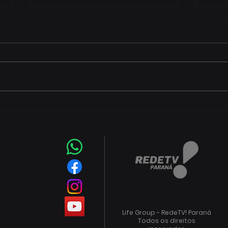
Prefeitura abre plantões
Com
para tirar dúvidas sobre
(7) 
incentivos fiscais de R$ 133
Futs
milhões
de q
Life Group - RedeTV! Paraná
Todos os direitos