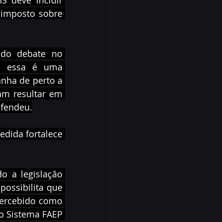
 deve incidir 
imposto sobre 
 do debate no 
e essa é uma 
ha de perto a 
am resultar em 
efendeu.
dida fortalece 
o a legislação 
ossibilita que 
ercebido como 
o Sistema FAEP 