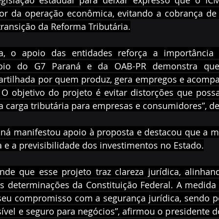
egislação estadual para deixar expresso que o ICMS
or da operação econômica, evitando a cobrança de 
ransição da Reforma Tributária.
ra, o apoio das entidades reforça a importância
apoio do G7 Paraná e da OAB-PR demonstra qu
rtilhada por quem produz, gera empregos e acompan
 O objetivo do projeto é evitar distorções que poss
a carga tributária para empresas e consumidores”, d
aná manifestou apoio à proposta e destacou que a me
a e a previsibilidade dos investimentos no Estado.
de que esse projeto traz clareza jurídica, alinhand
s determinações da Constituição Federal. A medida p
seu compromisso com a segurança jurídica, sendo p
vel e seguro para negócios”, afirmou o presidente d