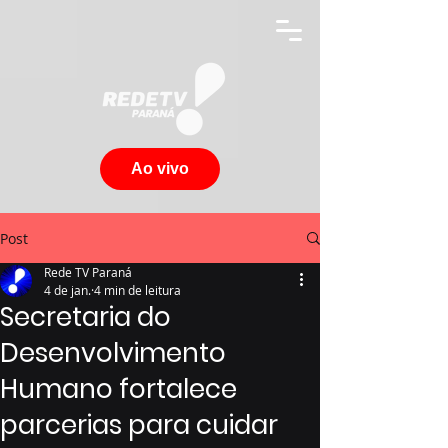
Ao vivo
Post
Rede TV Paraná
4 de jan.
4 min de leitura
Secretaria do
Desenvolvimento
Humano fortalece
parcerias para cuidar