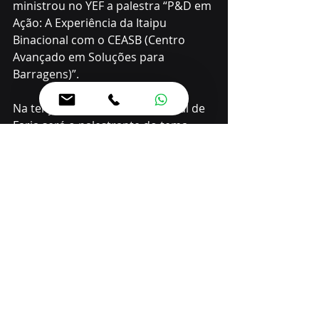
ministrou no YEF a palestra “P&D em 
Ação: A Experiência da Itaipu 
Binacional com o CEASB (Centro 
Avançado em Soluções para 
Barragens)”. 
Na terça-feira (26), Étore Funchal de 
Faria será o palestrante do tema 
“Inspeções Visuais em Grandes 
Barragens”.
Posts recentes
Ver tudo