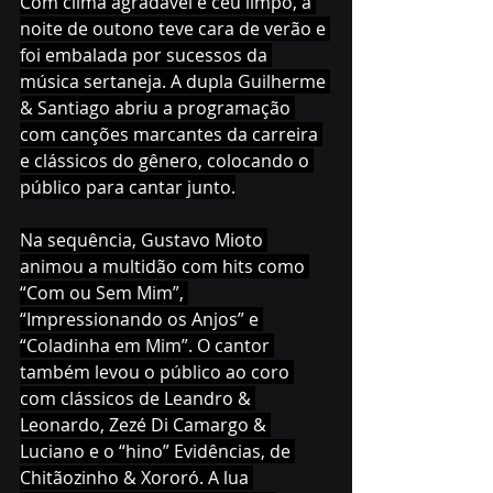
Com clima agradável e céu limpo, a 
noite de outono teve cara de verão e 
foi embalada por sucessos da 
música sertaneja. A dupla Guilherme 
& Santiago abriu a programação 
com canções marcantes da carreira 
e clássicos do gênero, colocando o 
público para cantar junto.
Na sequência, Gustavo Mioto 
animou a multidão com hits como 
“Com ou Sem Mim”, 
“Impressionando os Anjos” e 
“Coladinha em Mim”. O cantor 
também levou o público ao coro 
com clássicos de Leandro & 
Leonardo, Zezé Di Camargo & 
Luciano e o “hino” Evidências, de 
Chitãozinho & Xororó. A lua 