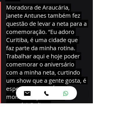
Moradora de Araucária, 
Janete Antunes também fez 
questão de levar a neta para a 
comemoração. “Eu adoro 
Curitiba, é uma cidade que 
faz parte da minha rotina. 
Trabalhar aqui e hoje poder 
comemorar o aniversário 
com a minha neta, curtindo 
um show que a gente gosta, é 
especial demais. É um 
momento que fica na 
memória”, disse.
Fã da dupla Guilherme & Santiago, 
Andreia Maria Cunha chegou no 
início da tarde com o marido para 